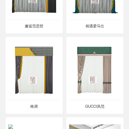
邂逅范思哲
相遇爱马仕
格调
GUCCI风范